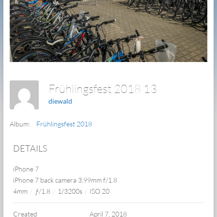
Frühlingsfest 2018 13
diewald
Album:
Frühlingsfest 2018
DETAILS
iPhone 7
iPhone 7 back camera 3.99mm f/1.8
4mm
/
ƒ/1.8
/
1/3200s
/
ISO 20
Created
April 7, 2018