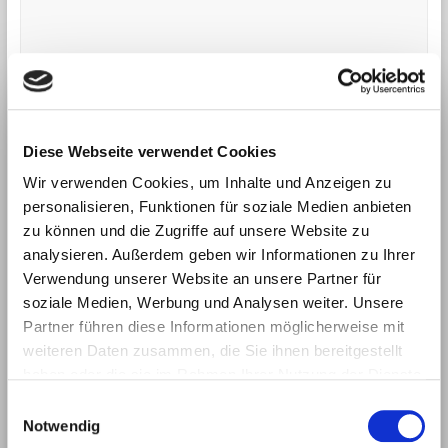
Diese Webseite verwendet Cookies
Name
*
Wir verwenden Cookies, um Inhalte und Anzeigen zu
personalisieren, Funktionen für soziale Medien anbieten
zu können und die Zugriffe auf unsere Website zu
analysieren. Außerdem geben wir Informationen zu Ihrer
Verwendung unserer Website an unsere Partner für
E-Mail-Adresse
*
soziale Medien, Werbung und Analysen weiter. Unsere
Partner führen diese Informationen möglicherweise mit
weiteren Daten zusammen, die Sie ihnen bereitgestellt
haben oder die sie im Rahmen Ihrer Nutzung der Dienste
Website
gesammelt haben.
E
Notwendig
i