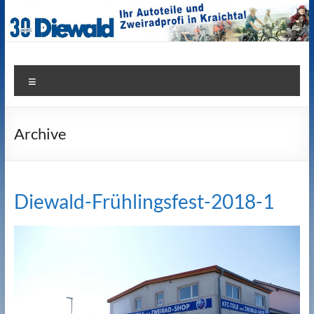
Zum
Inhalt
springen
Zweiradshop Diewald
Menü
Archive
Diewald-Frühlingsfest-2018-1