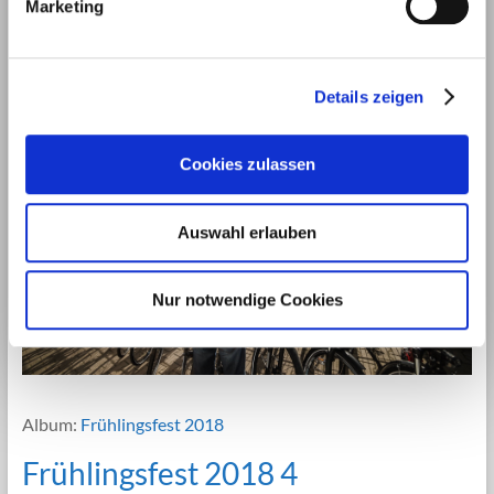
Marketing
u
Frühlingsfest 2018 3
n
g
Details zeigen
s
a
u
Cookies zulassen
s
w
a
Auswahl erlauben
h
l
Nur notwendige Cookies
Album:
Frühlingsfest 2018
Frühlingsfest 2018 4