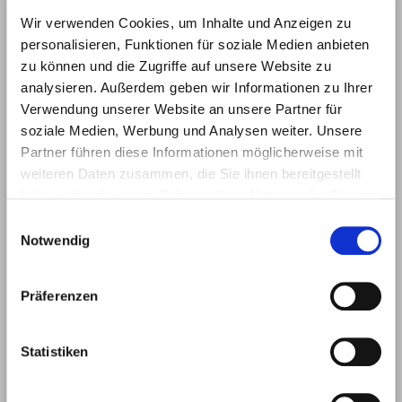
Album:
Frühlingsfest 2018
Wir verwenden Cookies, um Inhalte und Anzeigen zu
Frühlingsfest 2018 2
personalisieren, Funktionen für soziale Medien anbieten
zu können und die Zugriffe auf unsere Website zu
analysieren. Außerdem geben wir Informationen zu Ihrer
Verwendung unserer Website an unsere Partner für
soziale Medien, Werbung und Analysen weiter. Unsere
Partner führen diese Informationen möglicherweise mit
weiteren Daten zusammen, die Sie ihnen bereitgestellt
haben oder die sie im Rahmen Ihrer Nutzung der Dienste
gesammelt haben.
E
Notwendig
i
n
w
Präferenzen
i
l
l
Statistiken
Zweiradshop Diewald
i
Album:
Frühlingsfest 2018
g